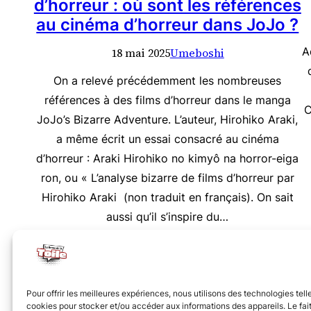
d’horreur : où sont les références
au cinéma d’horreur dans JoJo ?
A
18 mai 2025
Umeboshi
On a relevé précédemment les nombreuses
références à des films d’horreur dans le manga
C
JoJo’s Bizarre Adventure. L’auteur, Hirohiko Araki,
a même écrit un essai consacré au cinéma
d’horreur : Araki Hirohiko no kimyô na horror-eiga
ron, ou « L’analyse bizarre de films d’horreur par
Hirohiko Araki (non traduit en français). On sait
aussi qu’il s’inspire du…
Nous vous invitons à rejoindre la communauté des 
Pour offrir les meilleures expériences, nous utilisons des technologies tell
cookies pour stocker et/ou accéder aux informations des appareils. Le fait