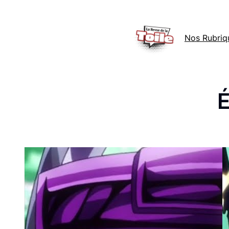
Aller
au
Nos Rubriq
contenu
É