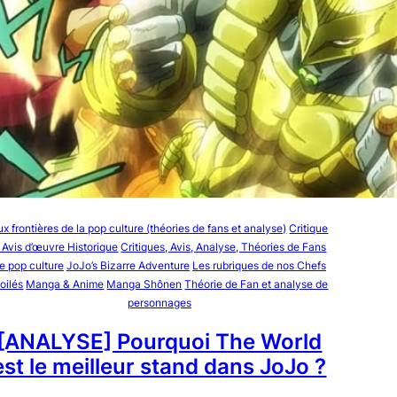
ux frontières de la pop culture (théories de fans et analyse)
Critique
 Avis d’œuvre Historique
Critiques, Avis, Analyse, Théories de Fans
e pop culture
JoJo’s Bizarre Adventure
Les rubriques de nos Chefs
toilés
Manga & Anime
Manga Shônen
Théorie de Fan et analyse de
personnages
[ANALYSE] Pourquoi The World
est le meilleur stand dans JoJo ?