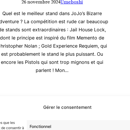
26 novembre 2024
Umeboshi
Quel est le meilleur stand dans JoJo’s Bizarre
dventure ? La compétition est rude car beaucoup
de stands sont extraordinaires : Jail House Lock,
dont le principe est inspiré du film Memento de
hristopher Nolan ; Gold Experience Requiem, qui
est probablement le stand le plus puissant. Ou
encore les Pistols qui sont trop mignons et qui
parlent ! Mon…
Gérer le consentement
étoilé·e·s en participant à notre groupe Facebook
« La Gala
es que les
Fonctionnel
 de consentir à