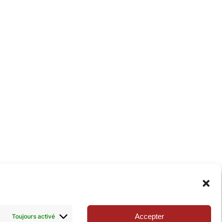
xie de la Pop-culture »
. N’hésitez pas à nous suivre
Accepter
Toujours activé