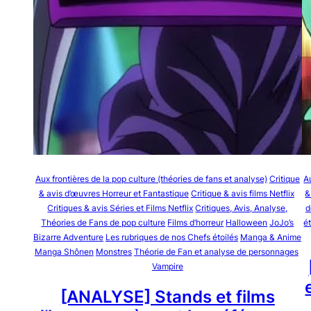
Aux frontières de la pop culture (théories de fans et analyse)
Critique
A
& avis d’œuvres Horreur et Fantastique
Critique & avis films Netflix
&
Critiques & avis Séries et Films Netflix
Critiques, Avis, Analyse,
d
Théories de Fans de pop culture
Films d’horreur
Halloween
JoJo’s
é
Bizarre Adventure
Les rubriques de nos Chefs étoilés
Manga & Anime
Manga Shônen
Monstres
Théorie de Fan et analyse de personnages
Vampire
[ANALYSE] Stands et films