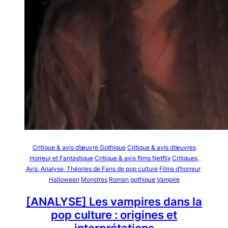
Critique & avis d’œuvre Gothique
Critique & avis d’œuvres
Horreur et Fantastique
Critique & avis films Netflix
Critiques,
Avis, Analyse, Théories de Fans de pop culture
Films d’horreur
Halloween
Monstres
Roman gothique
Vampire
[ANALYSE] Les vampires dans la
pop culture : origines et
interprétations