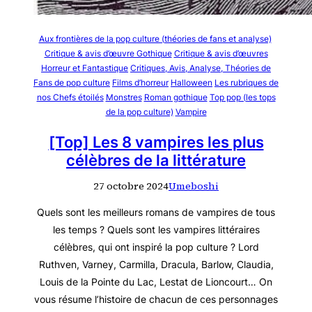
Aux frontières de la pop culture (théories de fans et analyse)
Critique & avis d’œuvre Gothique
Critique & avis d’œuvres
Horreur et Fantastique
Critiques, Avis, Analyse, Théories de
Fans de pop culture
Films d’horreur
Halloween
Les rubriques de
nos Chefs étoilés
Monstres
Roman gothique
Top pop (les tops
de la pop culture)
Vampire
[Top] Les 8 vampires les plus
célèbres de la littérature
27 octobre 2024
Umeboshi
Quels sont les meilleurs romans de vampires de tous
les temps ? Quels sont les vampires littéraires
célèbres, qui ont inspiré la pop culture ? Lord
Ruthven, Varney, Carmilla, Dracula, Barlow, Claudia,
Louis de la Pointe du Lac, Lestat de Lioncourt… On
vous résume l’histoire de chacun de ces personnages