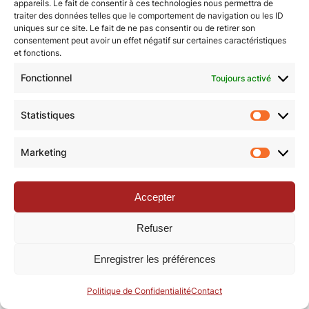
appareils. Le fait de consentir à ces technologies nous permettra de
traiter des données telles que le comportement de navigation ou les ID
uniques sur ce site. Le fait de ne pas consentir ou de retirer son
© Revue de la Toile 2018 – 2026 | Thème Mesa WPEX par
consentement peut avoir un effet négatif sur certaines caractéristiques
et fonctions.
WPExplorer
|
Politique de confidentialité
|
Mentions légales
Fonctionnel
Toujours activé
Statistiques
Statisti
Marketing
Marketi
Accepter
Refuser
Enregistrer les préférences
Politique de Confidentialité
Contact