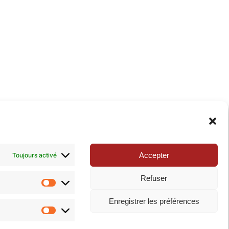
xie de la Pop-culture »
. N’hésitez pas à nous suivre
Accepter
Toujours activé
Refuser
Statistiques
Enregistrer les préférences
Marketing