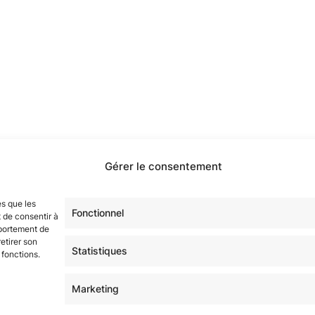
Gérer le consentement
étoilé·e·s en participant à notre groupe Facebook
« La Gala
sur tous nos réseaux !
es que les
Fonctionnel
 de consentir à
mportement de
etirer son
Statistiques
 fonctions.
Marketing