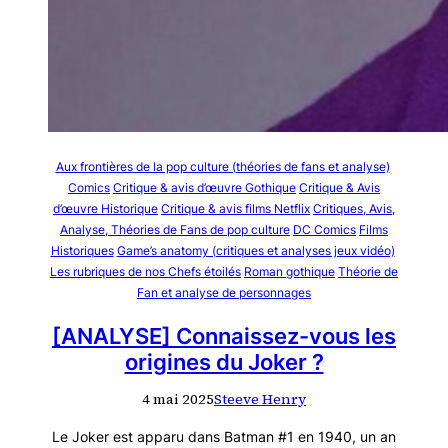
Aux frontières de la pop culture (théories de fans et analyse)
Comics
Critique & avis d’œuvre Gothique
Critique & Avis
d’œuvre Historique
Critique & avis films Netflix
Critiques, Avis,
Analyse, Théories de Fans de pop culture
DC Comics
Films
Historiques
Game’s anatomy (critiques et analyses jeux vidéo)
Les rubriques de nos Chefs étoilés
Roman gothique
Théorie de
Fan et analyse de personnages
[ANALYSE] Connaissez-vous les
origines du Joker ?
4 mai 2025
Steeve Henry
Le Joker est apparu dans Batman #1 en 1940, un an