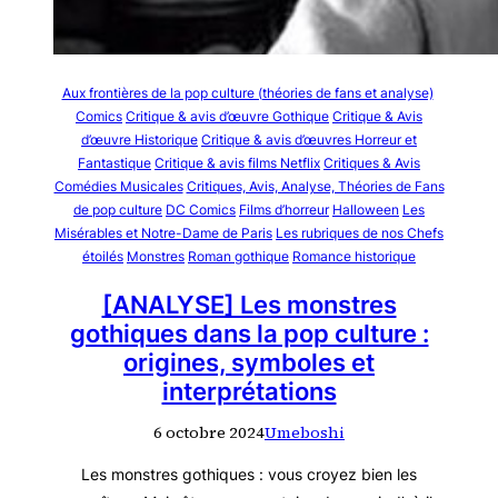
Aux frontières de la pop culture (théories de fans et analyse)
Comics
Critique & avis d’œuvre Gothique
Critique & Avis
d’œuvre Historique
Critique & avis d’œuvres Horreur et
Fantastique
Critique & avis films Netflix
Critiques & Avis
Comédies Musicales
Critiques, Avis, Analyse, Théories de Fans
de pop culture
DC Comics
Films d’horreur
Halloween
Les
Misérables et Notre-Dame de Paris
Les rubriques de nos Chefs
étoilés
Monstres
Roman gothique
Romance historique
[ANALYSE] Les monstres
gothiques dans la pop culture :
origines, symboles et
interprétations
6 octobre 2024
Umeboshi
Les monstres gothiques : vous croyez bien les