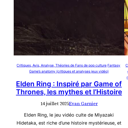
Critiques, Avis, Analyse, Théories de Fans de pop culture
Fantasy
C
Game’s anatomy (critiques et analyses jeux vidéo)
Elden Ring : Inspiré par Game of
Thrones, les mythes et l’Histoire
14 juillet 2025
Evan Garnier
Elden Ring, le jeu vidéo culte de Miyazaki
Hidetaka, est riche d’une histoire mystérieuse, et