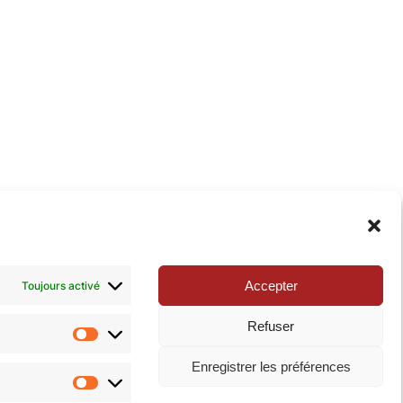
xie de la Pop-culture »
. N’hésitez pas à nous suivre
Accepter
Toujours activé
Refuser
Statistiques
Enregistrer les préférences
Marketing