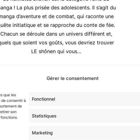
anga ! La plus prisée des adolescents. Il s’agit du
manga d’aventure et de combat, qui raconte une
uête initiatique et se rapproche du conte de fée.
Chacun se déroule dans un univers différent et,
quels que soient vos goûts, vous devriez trouver
LE shônen qui vous…
Gérer le consentement
étoilé·e·s en participant à notre groupe Facebook
« La Gala
sur tous nos réseaux !
es que les
Fonctionnel
 de consentir à
mportement de
etirer son
Statistiques
 fonctions.
Marketing