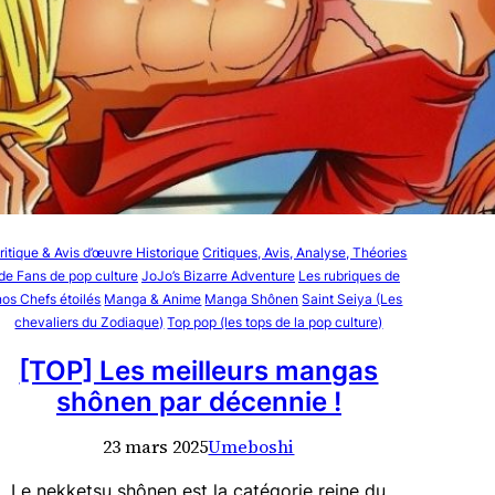
ritique & Avis d’œuvre Historique
Critiques, Avis, Analyse, Théories
de Fans de pop culture
JoJo’s Bizarre Adventure
Les rubriques de
nos Chefs étoilés
Manga & Anime
Manga Shônen
Saint Seiya (Les
chevaliers du Zodiaque)
Top pop (les tops de la pop culture)
[TOP] Les meilleurs mangas
shônen par décennie !
23 mars 2025
Umeboshi
Le nekketsu shônen est la catégorie reine du