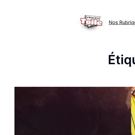
Aller
au
Nos Rubriq
contenu
Étiq