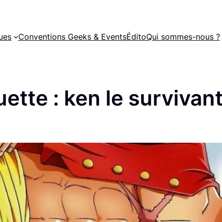
ues
Conventions Geeks & Events
Édito
Qui sommes-nous ?
uette :
ken le survivan