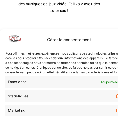
des musiques de jeux vidéo. Et il va y avoir des
surprises !
Nous vous invitons à rejoindre la communauté des
Gérer le consentement
étoilé·e·s en participant à notre groupe Facebook
« La Galaxie de la Pop-culture »
. N’hésitez pas à
Pour offrir les meilleures expériences, nous utilisons des technologies telles 
nous suivre sur tous nos réseaux !
cookies pour stocker et/ou accéder aux informations des appareils. Le fait de
à ces technologies nous permettra de traiter des données telles que le comp
de navigation ou les ID uniques sur ce site. Le fait de ne pas consentir ou de r
consentement peut avoir un effet négatif sur certaines caractéristiques et fo
Fonctionnel
Toujours ac
Statistiques
© Revue de la Toile 2018 – 2026 | Thème Mesa WPEX par
WPExplorer
|
Politique de confidentialité
|
Mentions légales
Marketing