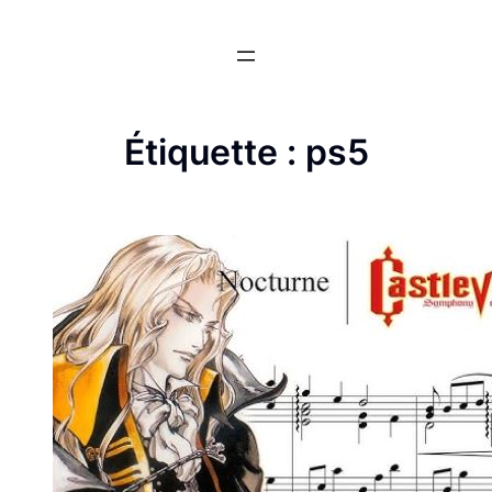
Aller
au
contenu
Étiquette :
ps5