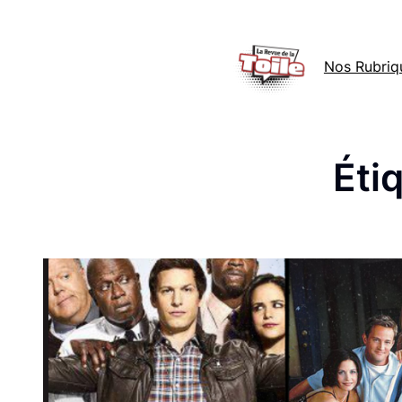
Aller
au
Nos Rubriq
contenu
Éti