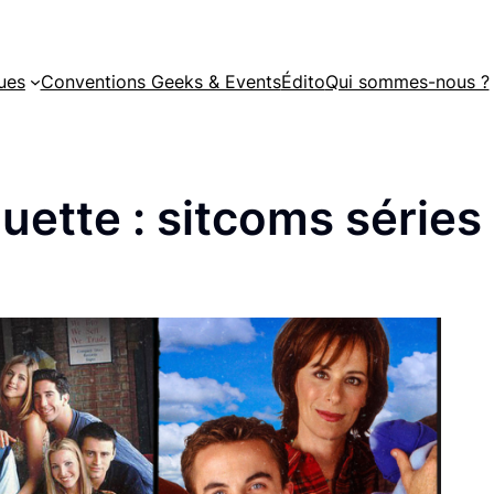
ues
Conventions Geeks & Events
Édito
Qui sommes-nous ?
quette :
sitcoms séries