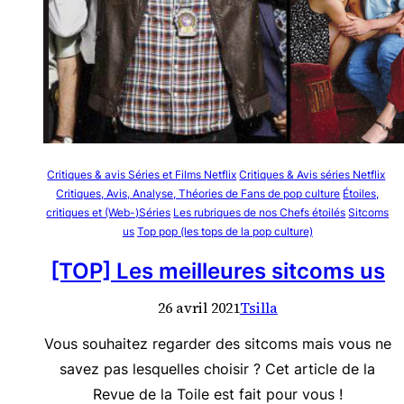
Critiques & avis Séries et Films Netflix
Critiques & Avis séries Netflix
Critiques, Avis, Analyse, Théories de Fans de pop culture
Étoiles,
critiques et (Web-)Séries
Les rubriques de nos Chefs étoilés
Sitcoms
us
Top pop (les tops de la pop culture)
[TOP] Les meilleures sitcoms us
26 avril 2021
Tsilla
Vous souhaitez regarder des sitcoms mais vous ne
savez pas lesquelles choisir ? Cet article de la
Revue de la Toile est fait pour vous !