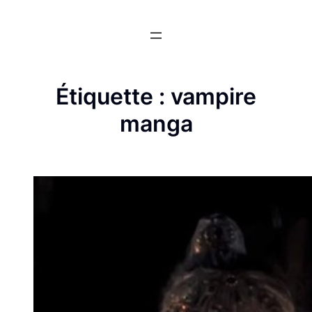
Aller
au
contenu
Étiquette :
vampire
manga