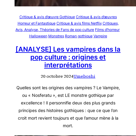
Critique & avis d’œuvre Gothique
Critique & avis d’œuvres
Horreur et Fantastique
Critique & avis films Netflix
Critiques,
Avis, Analyse, Théories de Fans de pop culture
Films d’horreur
Halloween
Monstres
Roman gothique
Vampire
[ANALYSE] Les vampires dans la
pop culture : origines et
interprétations
20 octobre 2024
Umeboshi
Quelles sont les origines des vampires ? Le Vampire,
ou « Nosferatu », est LE monstre gothique par
excellence ! Il personnifie deux des plus grands
principes des histoires gothiques : que ce que l’on
croit mort revient toujours et que l’amour mène à la
mort.