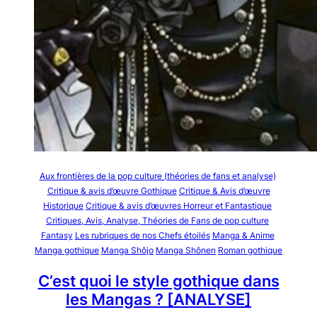
Aux frontières de la pop culture (théories de fans et analyse)
Critique & avis d’œuvre Gothique
Critique & Avis d’œuvre
Historique
Critique & avis d’œuvres Horreur et Fantastique
Critiques, Avis, Analyse, Théories de Fans de pop culture
Fantasy
Les rubriques de nos Chefs étoilés
Manga & Anime
Manga gothique
Manga Shôjo
Manga Shônen
Roman gothique
C’est quoi le style gothique dans
les Mangas ? [ANALYSE]