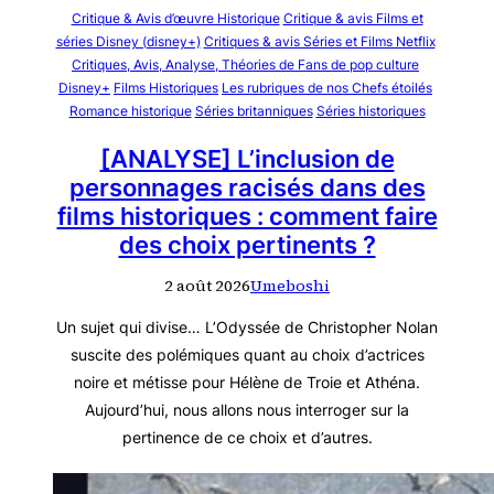
Critique & Avis d’œuvre Historique
Critique & avis Films et
séries Disney (disney+)
Critiques & avis Séries et Films Netflix
Critiques, Avis, Analyse, Théories de Fans de pop culture
Disney+
Films Historiques
Les rubriques de nos Chefs étoilés
Romance historique
Séries britanniques
Séries historiques
[ANALYSE] L’inclusion de
personnages racisés dans des
films historiques : comment faire
des choix pertinents ?
2 août 2026
Umeboshi
Un sujet qui divise… L’Odyssée de Christopher Nolan
suscite des polémiques quant au choix d’actrices
noire et métisse pour Hélène de Troie et Athéna.
Aujourd’hui, nous allons nous interroger sur la
pertinence de ce choix et d’autres.