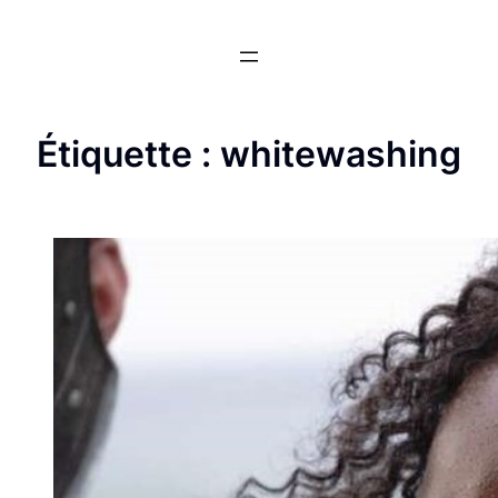
Aller
au
contenu
Étiquette :
whitewashing