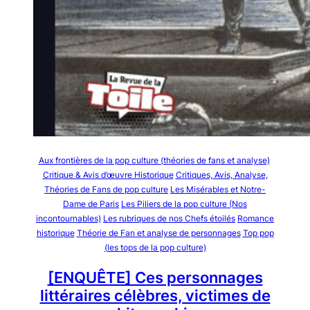
Aux frontières de la pop culture (théories de fans et analyse)
Critique & Avis d’œuvre Historique
Critiques, Avis, Analyse,
Théories de Fans de pop culture
Les Misérables et Notre-
Dame de Paris
Les Piliers de la pop culture (Nos
incontournables)
Les rubriques de nos Chefs étoilés
Romance
historique
Théorie de Fan et analyse de personnages
Top pop
(les tops de la pop culture)
[ENQUÊTE] Ces personnages
littéraires célèbres, victimes de