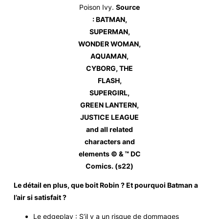
Poison Ivy.
Source
: BATMAN,
SUPERMAN,
WONDER WOMAN,
AQUAMAN,
CYBORG, THE
FLASH,
SUPERGIRL,
GREEN LANTERN,
JUSTICE LEAGUE
and all related
characters and
elements © & ™ DC
Comics. (s22)
Le détail en plus, que boit Robin ? Et pourquoi Batman a
l’air si satisfait ?
Le edgeplay : S’il y a un risque de dommages