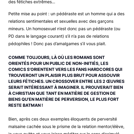
des fétiches extrêmes…
Petite mise au point : un pédéraste est un homme qui a des
relations sentimentales et sexuelles avec des garçons
mineurs. Un homosexuel n’est donc pas un pédéraste (ou
PD dans le langage courant) s’il n’a pas de relations
pédophiles ! Donc pas d’amalgames s’il vous plait.
COMME TOUJOURS, LÀ OÙ LES ROMANS SONT
ORIENTÉS POUR UN PUBLIC DE NON-INITIÉS, LES
COMICS S’ORIENTENT VERS LES FANS HARDCORES QUI
TROUVERONT UN PLAISIR PLUS BRUT POUR ASSOUVIR
LEURS FÉTICHES. UN CROSSOVER ENTRE LES 2 ŒUVRES
SERAIT INTÉRESSANT À IMAGINER. IL PROUVERAIT BIEN
À CHRISTIAN QUE TANT EN MATIÈRE DE GESTION DE
BIENS QU’EN MATIÈRE DE PERVERSION, LE PLUS FORT
RESTE BATMAN !
Bien, après ces deux exemples éloquents de perversité
malsaine cachée sous le prisme de la relation mentor/élève,
je vous quitte et vous laisse méditer sur le sens dissimulé