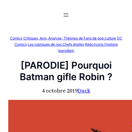
Aller
au
contenu
Comics
Critiques, Avis, Analyse, Théories de Fans de pop culture
DC
Comics
Les rubriques de nos Chefs étoilés
Réécrivons l’histoire
(parodies)
[PARODIE] Pourquoi
Batman gifle Robin ?
4 octobre 2019
Duck