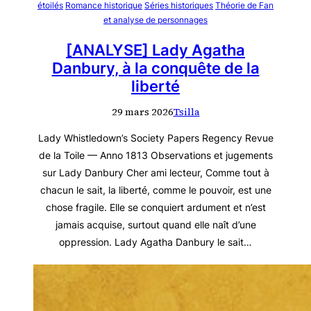
étoilés
Romance historique
Séries historiques
Théorie de Fan
et analyse de personnages
[ANALYSE] Lady Agatha
Danbury, à la conquête de la
liberté
29 mars 2026
Tsilla
Lady Whistledown’s Society Papers Regency Revue
de la Toile — Anno 1813 Observations et jugements
sur Lady Danbury Cher ami lecteur, Comme tout à
chacun le sait, la liberté, comme le pouvoir, est une
chose fragile. Elle se conquiert ardument et n’est
jamais acquise, surtout quand elle naît d’une
oppression. Lady Agatha Danbury le sait…