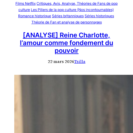
Films Netflix
Critiques, Avis, Analyse, Théories de Fans de pop
culture
Les Piliers de la pop culture (Nos incontournables)
Romance historique
Séries britanniques
Séries historiques
Théorie de Fan et analyse de personnages
[ANALYSE] Reine Charlotte,
l’amour comme fondement du
pouvoir
22 mars 2026
Tsilla