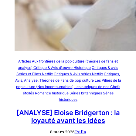
Articles
Aux frontières de la pop culture (théories de fans et
analyse)
Critique & Avis d’œuvre Historique
Critiques & avis
Séries et Films Netflix
Critiques & Avis séries Netflix
Critiques,
Avis, Analyse, Théories de Fans de pop culture
Les Piliers de la
pop culture (Nos incontournables)
Les rubriques de nos Chefs
étoilés
Romance historique
Séries britanniques
Séries
historiques
[ANALYSE] Eloise Bridgerton : la
loyauté avant les idées
8 mars 2026
Tsilla