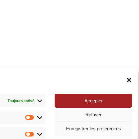
xie de la Pop-culture »
. N’hésitez pas à nous suivre
Accepter
Toujours activé
Refuser
Statistiques
Enregistrer les préférences
Marketing