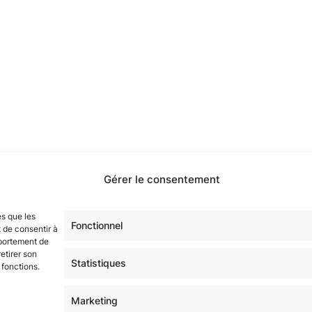
Gérer le consentement
étoilé·e·s en participant à notre groupe Facebook
« La Gala
sur tous nos réseaux !
es que les
Fonctionnel
 de consentir à
mportement de
etirer son
Statistiques
 fonctions.
Marketing