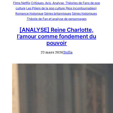
Films Netflix
Critiques, Avis, Analyse, Théories de Fans de pop
culture
Les Piliers de la pop culture (Nos incontournables)
Romance historique
Séries britanniques
Séries historiques
Théorie de Fan et analyse de personnages
[ANALYSE] Reine Charlotte,
l’amour comme fondement du
pouvoir
22 mars 2026
Tsilla