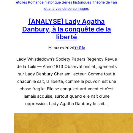
étoilés
Romance historique
Séries historiques
Théorie de Fan
et analyse de personnages
[ANALYSE] Lady Agatha
Danbury, à la conquête de la
liberté
29 mars 2026
Tsilla
Lady Whistledown’s Society Papers Regency Revue
de la Toile — Anno 1813 Observations et jugements
sur Lady Danbury Cher ami lecteur, Comme tout à
chacun le sait, la liberté, comme le pouvoir, est une
chose fragile. Elle se conquiert ardument et n’est
jamais acquise, surtout quand elle naît d’une
oppression. Lady Agatha Danbury le sait…