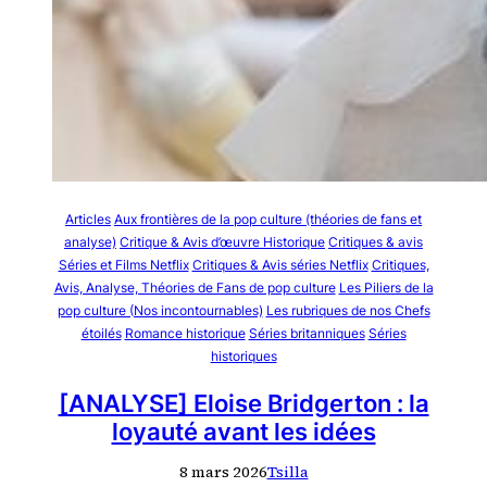
Articles
Aux frontières de la pop culture (théories de fans et
analyse)
Critique & Avis d’œuvre Historique
Critiques & avis
Séries et Films Netflix
Critiques & Avis séries Netflix
Critiques,
Avis, Analyse, Théories de Fans de pop culture
Les Piliers de la
pop culture (Nos incontournables)
Les rubriques de nos Chefs
étoilés
Romance historique
Séries britanniques
Séries
historiques
[ANALYSE] Eloise Bridgerton : la
loyauté avant les idées
8 mars 2026
Tsilla