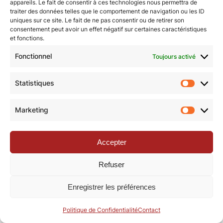
appareils. Le fait de consentir à ces technologies nous permettra de
traiter des données telles que le comportement de navigation ou les ID
uniques sur ce site. Le fait de ne pas consentir ou de retirer son
© Revue de la Toile 2018 – 2026 | Thème Mesa WPEX par
consentement peut avoir un effet négatif sur certaines caractéristiques
et fonctions.
WPExplorer
|
Politique de confidentialité
|
Mentions légales
Fonctionnel
Toujours activé
Statistiques
Statisti
Marketing
Marketi
Accepter
Refuser
Enregistrer les préférences
Politique de Confidentialité
Contact