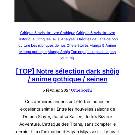
Critique & avis d’œuvre Gothique
Critique & Avis d’œuvre
Historique
Critiques, Avis, Analyse, Théories de Fans de pop
culture
Les rubriques de nos Chefs étoilés
Manga & Anime
Manga gothique
Manga Shôjo
Top pop (les tops de la pop
culture)
[TOP] Notre sélection dark shôjo
/ anime gothique / seinen
5 février 2024
Umeboshi
Ces dernières années ont été très riches en
excellents anime ! Entre les nouvelles saisons de
Demon Slayer, JuJutsu Kaisen, JoJo’s Bizarre
Adventure, L’attaque des Titans, sans compter le
dernier film d’animation d’Hayao Miyazaki… Il y avait