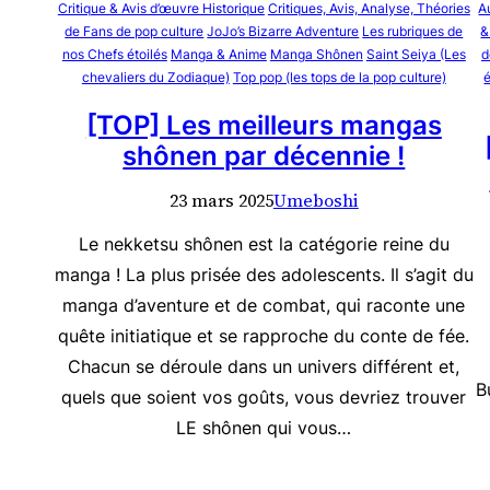
Critique & Avis d’œuvre Historique
Critiques, Avis, Analyse, Théories
A
de Fans de pop culture
JoJo’s Bizarre Adventure
Les rubriques de
&
nos Chefs étoilés
Manga & Anime
Manga Shônen
Saint Seiya (Les
d
chevaliers du Zodiaque)
Top pop (les tops de la pop culture)
é
[TOP] Les meilleurs mangas
shônen par décennie !
23 mars 2025
Umeboshi
Le nekketsu shônen est la catégorie reine du
manga ! La plus prisée des adolescents. Il s’agit du
manga d’aventure et de combat, qui raconte une
quête initiatique et se rapproche du conte de fée.
Chacun se déroule dans un univers différent et,
B
quels que soient vos goûts, vous devriez trouver
LE shônen qui vous…