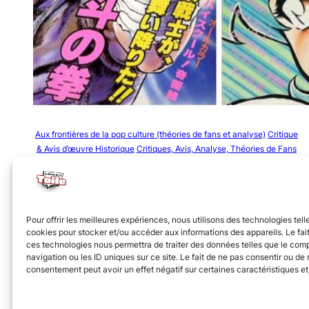
Aux frontières de la pop culture (théories de fans et analyse)
Critique
& Avis d’œuvre Historique
Critiques, Avis, Analyse, Théories de Fans
de pop culture
JoJo’s Bizarre Adventure
Les rubriques de nos Chefs
étoilés
Manga & Anime
Manga Shônen
NostalGeek (critiques
nostalgiques)
Saint Seiya (Les chevaliers du Zodiaque)
Théorie de
Fan et analyse de personnages
Pour offrir les meilleures expériences, nous utilisons des technologies tell
cookies pour stocker et/ou accéder aux informations des appareils. Le fait
[ANALYSE] Comment fonder une
ces technologies nous permettra de traiter des données telles que le co
saga ? L’exemple des mangas du
navigation ou les ID uniques sur ce site. Le fait de ne pas consentir ou de r
consentement peut avoir un effet négatif sur certaines caractéristiques et
shônen Jump (Hokuto no Ken,
JoJo, Les Chevaliers du