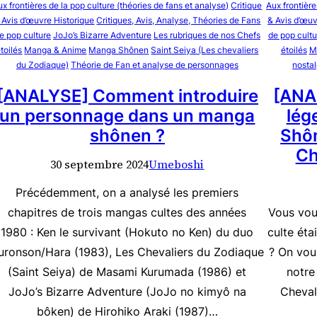
ux frontières de la pop culture (théories de fans et analyse)
Critique
Aux frontière
 Avis d’œuvre Historique
Critiques, Avis, Analyse, Théories de Fans
& Avis d’œuv
e pop culture
JoJo’s Bizarre Adventure
Les rubriques de nos Chefs
de pop cultu
toilés
Manga & Anime
Manga Shônen
Saint Seiya (Les chevaliers
étoilés
M
du Zodiaque)
Théorie de Fan et analyse de personnages
nostal
[ANALYSE] Comment introduire
[ANA
un personnage dans un manga
lég
shônen ?
Shôn
Ch
30 septembre 2024
Umeboshi
Précédemment, on a analysé les premiers
chapitres de trois mangas cultes des années
Vous vou
1980 : Ken le survivant (Hokuto no Ken) du duo
culte éta
uronson/Hara (1983), Les Chevaliers du Zodiaque
? On vou
(Saint Seiya) de Masami Kurumada (1986) et
notre
JoJo’s Bizarre Adventure (JoJo no kimyô na
Cheval
bôken) de Hirohiko Araki (1987)…