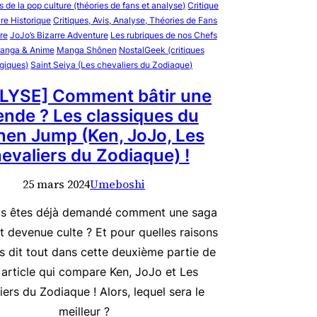
s de la pop culture (théories de fans et analyse)
Critique
re Historique
Critiques, Avis, Analyse, Théories de Fans
re
JoJo’s Bizarre Adventure
Les rubriques de nos Chefs
anga & Anime
Manga Shônen
NostalGeek (critiques
giques)
Saint Seiya (Les chevaliers du Zodiaque)
LYSE] Comment bâtir une
ende ? Les classiques du
en Jump (Ken, JoJo, Les
evaliers du Zodiaque) !
25 mars 2024
Umeboshi
s êtes déjà demandé comment une saga
it devenue culte ? Et pour quelles raisons
s dit tout dans cette deuxième partie de
 article qui compare Ken, JoJo et Les
iers du Zodiaque ! Alors, lequel sera le
meilleur ?