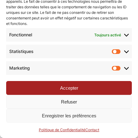
appareils. Le fait de consentir à ces technologies nous permettra de
traiter des données telles que le comportement de navigation ou les ID
uniques sur ce site. Le fait de ne pas consentir ou de retirer son
© Revue de la Toile 2018 – 2026 | Thème Mesa WPEX par
consentement peut avoir un effet négatif sur certaines caractéristiques
WPExplorer
|
Politique de confidentialité
|
Mentions légales
et fonctions.
Fonctionnel
Toujours activé
Statistiques
Statisti
Marketing
Marketi
Accepter
Refuser
Enregistrer les préférences
Politique de Confidentialité
Contact