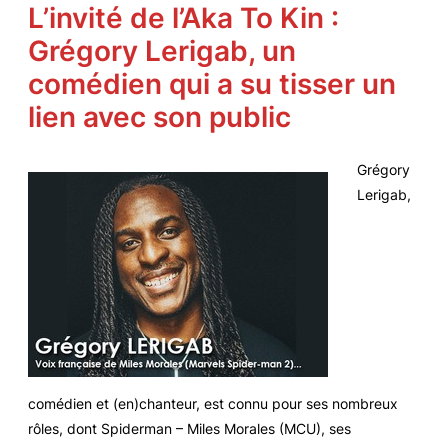
L’invité de l’Aka To Kin :
Grégory Lerigab, un
comédien qui a su tisser un
lien avec son public
Grégory
Lerigab,
comédien et (en)chanteur, est connu pour ses nombreux
rôles, dont Spiderman – Miles Morales (MCU), ses