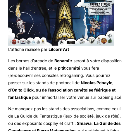
L’affiche réalisée par
Lilcorn’Art
Les bornes d’arcade de
Benami’z
seront à votre disposition
dans le hall d’entrée, et le
p’tit comité
vous fera
(re)découvrir ses consoles
retrogaming
. Vous pourrez
passer sur les stands de photocall de
Nicolas Pebayle,
d’On to Click, ou de l’association canétoise féérique et
fantastique
pour immortaliser votre venue sur papier glacé.
Ne manquez pas les stands des associations, comme celui
de La Guilde du Fantastique (jeux de société, jeux de rôle),
ou des exposants cosplay et craft :
Shiawa
,
La Guilde des
Cosplayers et Pierre Metacosplay
, qui participent à faire