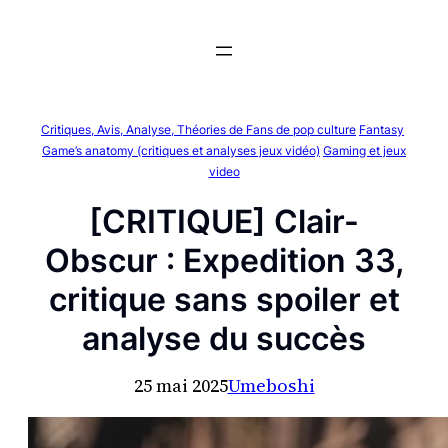
Aller
au
contenu
Critiques, Avis, Analyse, Théories de Fans de pop culture
Fantasy
Game’s anatomy (critiques et analyses jeux vidéo)
Gaming et jeux
video
[CRITIQUE] Clair-
Obscur : Expedition 33,
critique sans spoiler et
analyse du succès
25 mai 2025
Umeboshi