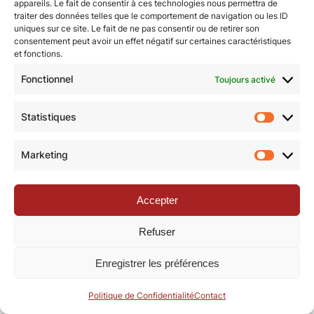
appareils. Le fait de consentir à ces technologies nous permettra de
traiter des données telles que le comportement de navigation ou les ID
uniques sur ce site. Le fait de ne pas consentir ou de retirer son
© Revue de la Toile 2018 – 2026 | Thème Mesa WPEX par
consentement peut avoir un effet négatif sur certaines caractéristiques
et fonctions.
WPExplorer
|
Politique de confidentialité
|
Mentions légales
Fonctionnel
Toujours activé
Statistiques
Statisti
Marketing
Marketi
Accepter
Refuser
Enregistrer les préférences
Politique de Confidentialité
Contact