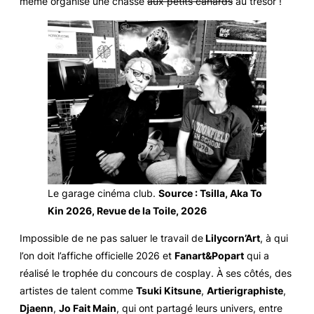
même organisé une chasse
aux petits canards
au trésor !
Le garage cinéma club
.
Source : Tsilla, Aka To
Kin 2026, Revue de la Toile, 2026
Impossible de ne pas saluer le travail de
Lilycorn’Art
, à qui
l’on doit l’affiche officielle 2026 et
Fanart&Popart
qui a
réalisé le trophée du concours de cosplay. À ses côtés, des
artistes de talent comme
Tsuki Kitsune
,
Artierigraphiste
,
Djaenn
,
Jo Fait Main
, qui ont partagé leurs univers, entre