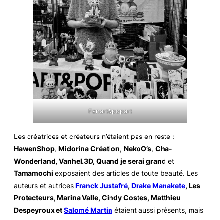
Fanart&popart
Les créatrices et créateurs n’étaient pas en reste :
HawenShop
,
Midorina Création
,
NekoO’s
,
Cha-
Wonderland, Vanhel.3D, Quand je serai grand
et
Tamamochi
exposaient des articles de toute beauté. Les
auteurs et autrices
Franck Justafré
,
Drake Manakete
, Les
Protecteurs, Marina Valle, Cindy Costes, Matthieu
Despeyroux et
Salomé Martin
étaient aussi présents, mais