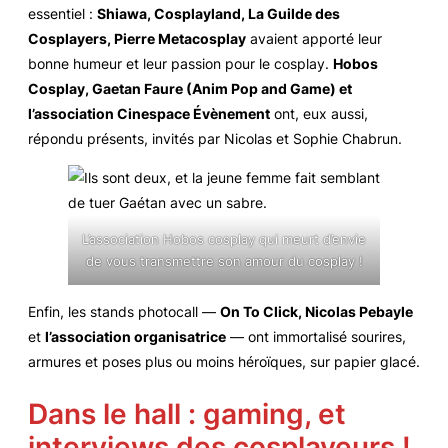
essentiel :
Shiawa, Cosplayland, La Guilde des
Cosplayers, Pierre Metacosplay
avaient apporté leur
bonne humeur et leur passion pour le cosplay.
Hobos
Cosplay, Gaetan Faure (Anim Pop and Game) et
l’association Cinespace Évènement
ont, eux aussi,
répondu présents, invités par Nicolas et Sophie Chabrun.
L’association Hobos cosplay qui meurt d’envie
de vous transmettre son amour du cosplay !
Enfin, les stands photocall —
On To Click, Nicolas Pebayle
et
l’association organisatrice
— ont immortalisé sourires,
armures et poses plus ou moins héroïques, sur papier glacé.
Dans le hall : gaming, et
interviews des cosplayeurs !