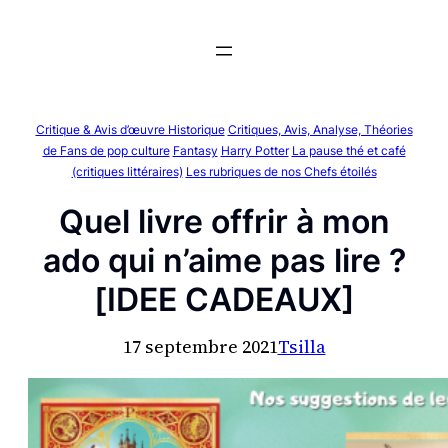
Aller
au
contenu
Critique & Avis d’œuvre Historique
Critiques, Avis, Analyse, Théories
de Fans de pop culture
Fantasy
Harry Potter
La pause thé et café
(critiques littéraires)
Les rubriques de nos Chefs étoilés
Quel livre offrir à mon
ado qui n’aime pas lire ?
[IDEE CADEAUX]
17 septembre 2021
Tsilla