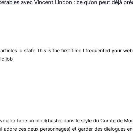
érables avec Vincent Lindon : ce qu’on peut déjà pré
rticles Id state This is the first time I frequented your w
ic job
 vouloir faire un blockbuster dans le style du Comte de Mont
qui adore ces deux personnages) et garder des dialogues en 