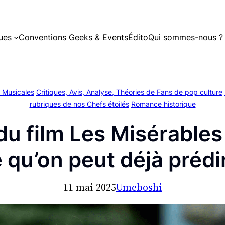
ues
Conventions Geeks & Events
Édito
Qui sommes-nous ?
 Musicales
Critiques, Avis, Analyse, Théories de Fans de pop culture
rubriques de nos Chefs étoilés
Romance historique
u film Les Misérables
e qu’on peut déjà préd
11 mai 2025
Umeboshi