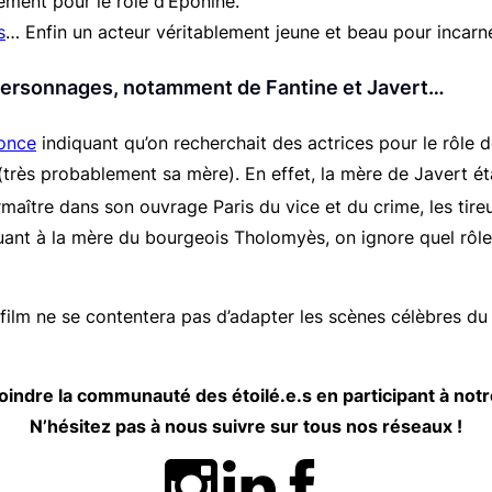
ement pour le rôle d’Éponine.
s
… Enfin un acteur véritablement jeune et beau pour incarne
 personnages, notamment de Fantine et Javert…
once
indiquant qu’on recherchait des actrices pour le rôle 
(très probablement sa mère). En effet, la mère de Javert ét
irmaître dans son ouvrage
Paris du vice et du crime
, les ti
ant à la mère du bourgeois Tholomyès, on ignore quel rôle ex
 film ne se contentera pas d’adapter les scènes célèbres du
 rejoindre la communauté des étoilé.e.s en participant à n
N’hésitez pas à nous suivre sur tous nos réseaux
!