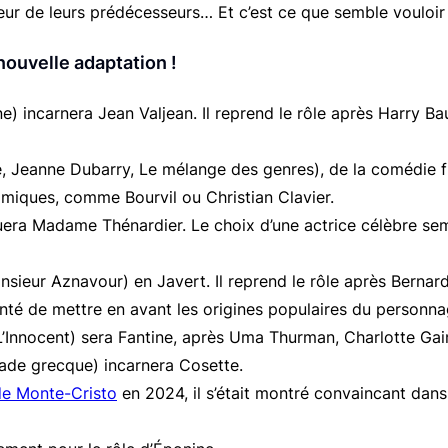
ur de leurs prédécesseurs… Et c’est ce que semble vouloir fai
ouvelle adaptation !
ne
) incarnera Jean Valjean. Il reprend le rôle après Harry 
te, Jeanne Dubarry, Le mélange des genres
), de la comédie 
omiques, comme Bourvil ou Christian Clavier.
ouera Madame Thénardier. Le choix d’une actrice célèbre se
nsieur Aznavour
) en Javert. Il reprend le rôle après Berna
nté de mettre en avant les origines populaires du personna
L’Innocent
) sera Fantine, après Uma Thurman, Charlotte Ga
lade grecque
) incarnera Cosette.
e Monte-Cristo
en 2024, il s’était montré convaincant dans 