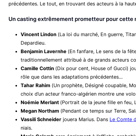
précédentes. Le tout, en trouvant des acteurs à la haute
Un casting extrêmement prometteur pour cette n
Vincent Lindon
(
La loi du marché
,
En guerre
,
Tita
Depardieu.
Benjamin Lavernhe
(
En fanfare, Le sens de la fê
traditionnellement attribué à de grands acteurs c
Camille Cottin
(
Dix pour cent, House of Gucci
) j
rôle que dans les adaptations précédentes…
Tahar Rahim
(
Un prophète, Désigné coupable, Mo
choix d’un acteur franco-algérien montre une volo
Noémie Merlant
(
Portrait de la jeune fille en feu
,
Megan Northam
(
Pendant ce temps sur Terre
,
Sa
Vassili Schneider
jouera Marius. Dans
Le Comte d
niais.