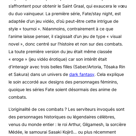
s’affrontent pour obtenir le Saint Graal, qui exaucera le vœu
du duo vainqueur. La première série,
Fate/stay night
, est
adaptée d’un jeu vidéo, d’où peut-être cette intrigue de
style « tournoi ». Néanmoins, contrairement à ce que
l’
anime
laisse penser, il s’agissait d’un jeu de type « visual
novel », donc centré sur l’histoire et non sur des combats.
La toute première version du jeu était même classée
« eroge » (jeu vidéo érotique) car son intérêt était
d’interagir avec trois belles filles (Saber/Artoria, Tôsaka Rin
et Sakura) dans un univers de
dark fantasy
. Cela explique
le soin accordé aux
designs
des personnages féminins,
quoique les séries
Fate
soient désormais des
anime
de
combats.
L’originalité de ces combats ? Les serviteurs invoqués sont
des personnages historiques ou légendaires célèbres,
venus du monde entier : le roi Arthur, Gilgamesh, la sorcière
Médée, le samourai Sasaki Kojirô… ou plus récemment