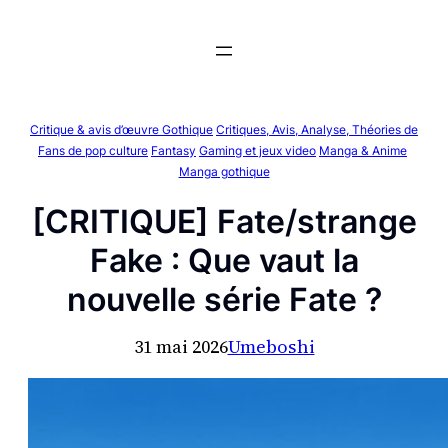
Aller
au
contenu
Critique & avis d’œuvre Gothique
Critiques, Avis, Analyse, Théories de
Fans de pop culture
Fantasy
Gaming et jeux video
Manga & Anime
Manga gothique
[CRITIQUE] Fate/strange
Fake : Que vaut la
nouvelle série Fate ?
31 mai 2026
Umeboshi