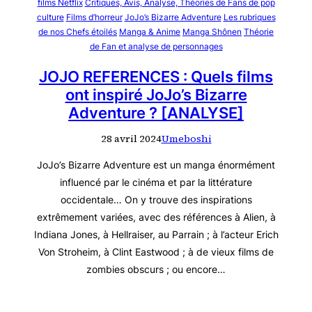
films Netflix
Critiques, Avis, Analyse, Théories de Fans de pop
culture
Films d’horreur
JoJo’s Bizarre Adventure
Les rubriques
de nos Chefs étoilés
Manga & Anime
Manga Shônen
Théorie
de Fan et analyse de personnages
JOJO REFERENCES : Quels films
ont inspiré JoJo’s Bizarre
Adventure ? [ANALYSE]
28 avril 2024
Umeboshi
JoJo’s Bizarre Adventure est un manga énormément
influencé par le cinéma et par la littérature
occidentale… On y trouve des inspirations
extrêmement variées, avec des références à Alien, à
Indiana Jones, à Hellraiser, au Parrain ; à l’acteur Erich
Von Stroheim, à Clint Eastwood ; à de vieux films de
zombies obscurs ; ou encore…