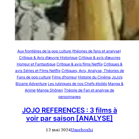
Aux frontières de la pop culture (théories de fans et analyse)
Critique & Avis d’œuvre Historique
Critique & avis d’œuvres
Horreur et Fantastique
Critique & avis films Netflix
Critiques &
avis Séries et Films Netflix
Critiques, Avis, Analyse, Théories de
Fans de pop culture
Films d’horreur
Histoire du Cinéma
JoJo’s
Bizarre Adventure
Les rubriques de nos Chefs étoilés
Manga &
Anime
Manga Shônen
Théorie de Fan et analyse de
personnages
JOJO REFERENCES : 3 films à
voir par saison [ANALYSE]
12 mai 2024
Umeboshi