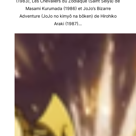
(1983), Les Chevaliers du Zodiaque (Saint Seiya) de
Masami Kurumada (1986) et JoJo’s Bizarre
Adventure (JoJo no kimyô na bôken) de Hirohiko
Araki (1987)…