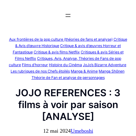
Aller
au
contenu
Aux frontières de la pop culture (théories de fans et analyse)
Critique
& Avis d’œuvre Historique
Critique & avis d’œuvres Horreur et
Fantastique
Critique & avis films Netflix
Critiques & avis Séries et
Films Netflix
Critiques, Avis, Analyse, Théories de Fans de pop
culture
Films d’horreur
Histoire du Cinéma
JoJo’s Bizarre Adventure
Les rubriques de nos Chefs étoilés
Manga & Anime
Manga Shônen
Théorie de Fan et analyse de personnages
JOJO REFERENCES : 3
films à voir par saison
[ANALYSE]
12 mai 2024
Umeboshi