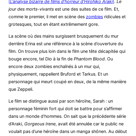
[
L’analyse bizarre de films d’horreur d’Hirohiko Araki
]
.
Le
jour des morts-vivants
est une des suites de ce film. Et,
comme le premier, il met en scène des
zombies
ridicules et
grotesques, tout en étant extrêmement gore.
La scène où des mains surgissent brusquement du mur
derrière Erina est une référence à la scène d’ouverture du
film. On trouve plus loin dans le film une tête décapitée qui
bouge encore, tel Dio à la fin de
Phantom Blood
. Ou
encore deux zombies enchaînés à un mur qui,
physiquement, rappellent Bruford et Tarkus. Et un
personnage qui meurt coupé en deux, de la même manière
que Zeppeli.
Le film se distingue aussi par son héroïne, Sarah : un
personnage féminin fort qui doit se battre pour s’affirmer
dans un monde d’hommes. On sait que la précédente série
d’Araki,
Gorgeous Irene
, avait été annulée car le public ne
voulait pas d’une héroïne dans un manga shônen. Au début