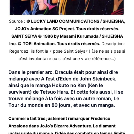
Source
:
© LUCKY LAND COMMUNICATIONS / SHUEISHA,
JOJO’s Animation SC Project. Tous droits réservés.
SAINT SEIYA © 1986 by Masami Kurumada / SHUEISHA
Inc.
©
TOEI Animation. Tous droits réservés.
Description
:
Regardez, ils font la « pose
Saint Seiya
« ! (Je ne sais pas si
c’est involontaire ou si c’est une vraie référence…)
Dans le premier arc,
Dracula
était pour ainsi dire
mélangé avec
A l’est d’Eden
de John Steinbeck,
ainsi que le manga
Hokuto no Ken
(
Ken le
survivant
) de Tetsuo Hara. Et cette fois aussi, il se
trouve mélangé à la fois avec un autre roman,
Le
Tour du monde en 80 jours
, et avec un manga.
Comme le fait très justement remarquer Frederico
Anzalone dans
JoJo’s Bizarre Adventure. Le diamant
inclassable du manga
, l’idée des combats en temps limité