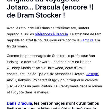
Jotaro…
Dracula
(encore !)
de Bram Stocker !
Avec le retour de DIO dans ce troisième arc, l’auteur
reprend aussi les
références à
Dracula
. La structure de l’arc
rappelle en effet la course-poursuite contre le
vampire
à la
fin du roman.
Comme les personnages de Stocker : le professeur Van
Helsing, le docteur Seward, Jonathan et Mina Harker,
Quincey Morris et Arthur Holmwood, ceux d’Araki
constituent une équipe de six personnes : Jotaro,
Joseph
,
Abdul, Kakyôin, Polnareff et Iggy pour traquer le vampire
jusque dans un pays lointain. La Transylvanie dans le roman
et l’Egypte dans le manga.
Dans
Dracula
, les personnages n’ont qu’un temps
limite pour sauver Mina qui a été attaquée par le