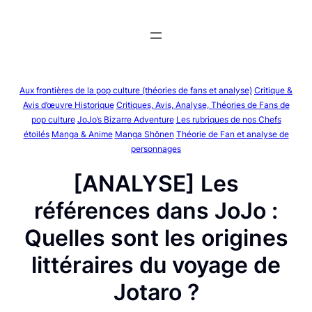
Aller
au
contenu
Aux frontières de la pop culture (théories de fans et analyse)
Critique &
Avis d’œuvre Historique
Critiques, Avis, Analyse, Théories de Fans de
pop culture
JoJo’s Bizarre Adventure
Les rubriques de nos Chefs
étoilés
Manga & Anime
Manga Shônen
Théorie de Fan et analyse de
personnages
[ANALYSE] Les
références dans JoJo :
Quelles sont les origines
littéraires du voyage de
Jotaro ?