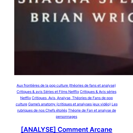
Aux frontières de la pop culture (théories de fans et analyse)
Critiques & avis Séries et Films Netflix
Critiques & Avis séries
Netflix
Critiques, Avis, Analyse, Théories de Fans de pop
culture
Game’s anatomy (critiques et analyses jeux vidéo)
Les
rubriques de nos Chefs étoilés
Théorie de Fan et analyse de
personnages
[ANALYSE] Comment Arcane