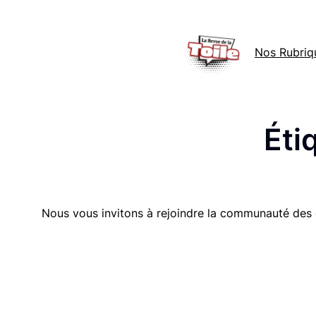
Aller
au
Nos Rubriq
contenu
Éti
Nous vous invitons à rejoindre la communauté des 