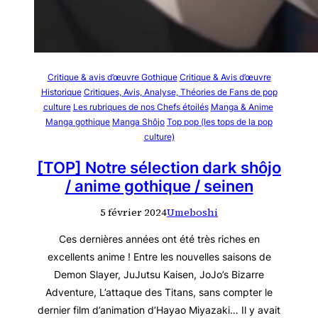
Critique & avis d’œuvre Gothique
Critique & Avis d’œuvre
Historique
Critiques, Avis, Analyse, Théories de Fans de pop
culture
Les rubriques de nos Chefs étoilés
Manga & Anime
Manga gothique
Manga Shôjo
Top pop (les tops de la pop
culture)
[TOP] Notre sélection dark shôjo
/ anime gothique / seinen
5 février 2024
Umeboshi
Ces dernières années ont été très riches en
excellents anime ! Entre les nouvelles saisons de
Demon Slayer, JuJutsu Kaisen, JoJo’s Bizarre
Adventure, L’attaque des Titans, sans compter le
dernier film d’animation d’Hayao Miyazaki… Il y avait