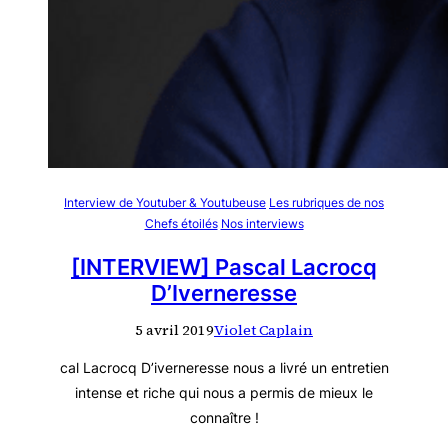
Interview de Youtuber & Youtubeuse
Les rubriques de nos
Chefs étoilés
Nos interviews
[INTERVIEW] Pascal Lacrocq
D’Iverneresse
5 avril 2019
Violet Caplain
cal Lacrocq D’iverneresse nous a livré un entretien
intense et riche qui nous a permis de mieux le
connaître !