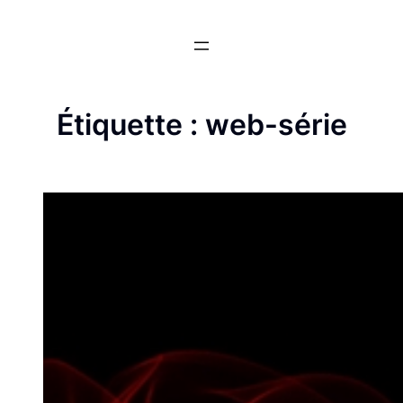
Aller
au
contenu
Étiquette :
web-série