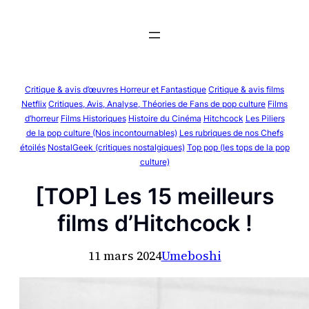
Aller
au
contenu
Critique & avis d’œuvres Horreur et Fantastique
Critique & avis films
Netflix
Critiques, Avis, Analyse, Théories de Fans de pop culture
Films
d’horreur
Films Historiques
Histoire du Cinéma
Hitchcock
Les Piliers
de la pop culture (Nos incontournables)
Les rubriques de nos Chefs
étoilés
NostalGeek (critiques nostalgiques)
Top pop (les tops de la pop
culture)
[TOP] Les 15 meilleurs
films d’Hitchcock !
11 mars 2024
Umeboshi