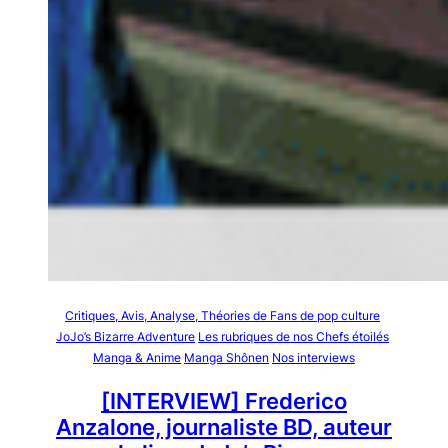
Critiques, Avis, Analyse, Théories de Fans de pop culture
JoJo’s Bizarre Adventure
Les rubriques de nos Chefs étoilés
Manga & Anime
Manga Shônen
Nos interviews
[INTERVIEW] Frederico
Anzalone, journaliste BD, auteur