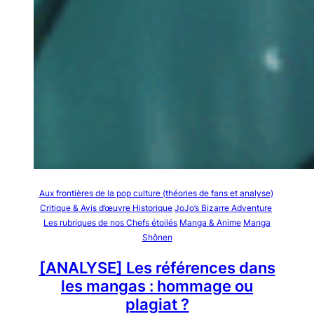
Aux frontières de la pop culture (théories de fans et analyse)
Critique & Avis d’œuvre Historique
JoJo’s Bizarre Adventure
Les rubriques de nos Chefs étoilés
Manga & Anime
Manga
Shônen
[ANALYSE] Les références dans
les mangas : hommage ou
plagiat ?