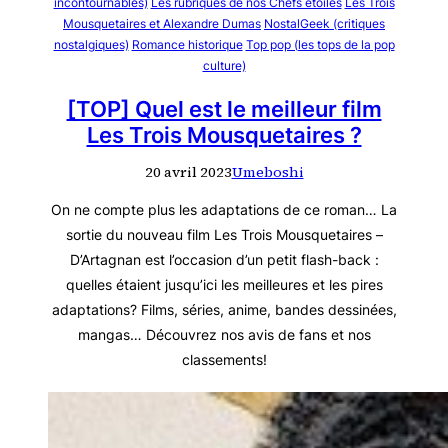
incontournables)
Les rubriques de nos Chefs étoilés
Les Trois
Mousquetaires et Alexandre Dumas
NostalGeek (critiques
nostalgiques)
Romance historique
Top pop (les tops de la pop
culture)
[TOP] Quel est le meilleur film
Les Trois Mousquetaires ?
20 avril 2023
Umeboshi
On ne compte plus les adaptations de ce roman… La
sortie du nouveau film Les Trois Mousquetaires –
D’Artagnan est l’occasion d’un petit flash-back :
quelles étaient jusqu’ici les meilleures et les pires
adaptations? Films, séries, anime, bandes dessinées,
mangas… Découvrez nos avis de fans et nos
classements!