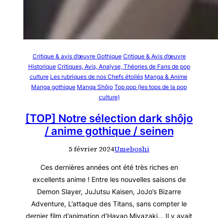
Critique & avis d’œuvre Gothique
Critique & Avis d’œuvre
Historique
Critiques, Avis, Analyse, Théories de Fans de pop
culture
Les rubriques de nos Chefs étoilés
Manga & Anime
Manga gothique
Manga Shôjo
Top pop (les tops de la pop
culture)
[TOP] Notre sélection dark shôjo
/ anime gothique / seinen
5 février 2024
Umeboshi
Ces dernières années ont été très riches en
excellents anime ! Entre les nouvelles saisons de
Demon Slayer, JuJutsu Kaisen, JoJo’s Bizarre
Adventure, L’attaque des Titans, sans compter le
dernier film d’animation d’Hayao Miyazaki… Il y avait