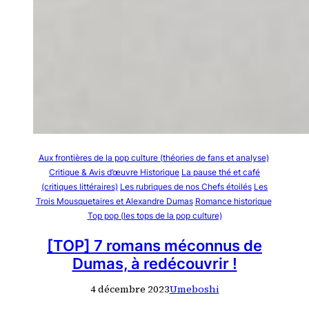
Aux frontières de la pop culture (théories de fans et analyse)
Critique & Avis d’œuvre Historique
La pause thé et café
(critiques littéraires)
Les rubriques de nos Chefs étoilés
Les
Trois Mousquetaires et Alexandre Dumas
Romance historique
Top pop (les tops de la pop culture)
[TOP] 7 romans méconnus de
Dumas, à redécouvrir !
4 décembre 2023
Umeboshi