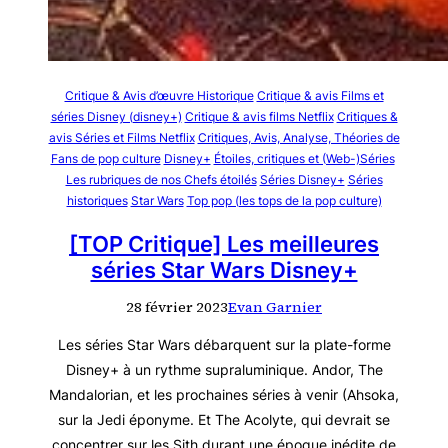
Critique & Avis d’œuvre Historique
Critique & avis Films et
séries Disney (disney+)
Critique & avis films Netflix
Critiques &
avis Séries et Films Netflix
Critiques, Avis, Analyse, Théories de
Fans de pop culture
Disney+
Étoiles, critiques et (Web-)Séries
Les rubriques de nos Chefs étoilés
Séries Disney+
Séries
historiques
Star Wars
Top pop (les tops de la pop culture)
[TOP Critique] Les meilleures
séries Star Wars Disney+
28 février 2023
Evan Garnier
Les séries Star Wars débarquent sur la plate-forme
Disney+ à un rythme supraluminique. Andor, The
Mandalorian, et les prochaines séries à venir (Ahsoka,
sur la Jedi éponyme. Et The Acolyte, qui devrait se
concentrer sur les Sith durant une époque inédite de