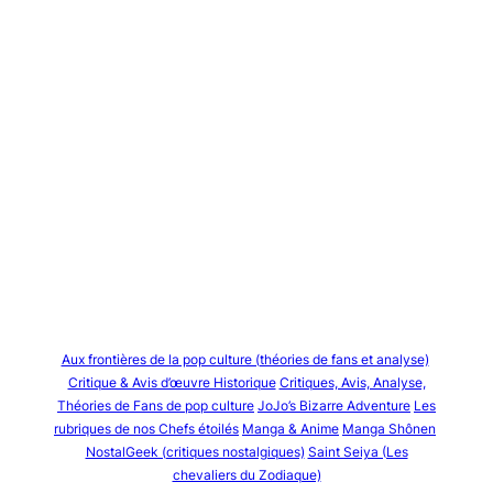
Aux frontières de la pop culture (théories de fans et analyse)
Critique & Avis d’œuvre Historique
Critiques, Avis, Analyse,
Théories de Fans de pop culture
JoJo’s Bizarre Adventure
Les
rubriques de nos Chefs étoilés
Manga & Anime
Manga Shônen
NostalGeek (critiques nostalgiques)
Saint Seiya (Les
chevaliers du Zodiaque)