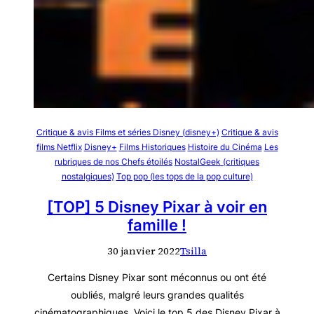
Critique & avis Films et séries Disney (disney+)
Critique & avis
films Netflix
Disney+
Films Historiques
Histoire du Cinéma
Les
rubriques de nos Chefs étoilés
NostalGeek (critiques
nostalgiques)
Top pop (les tops de la pop culture)
[TOP] 5 Disney Pixar à voir en
famille !
30 janvier 2022
Tsilla
Certains Disney Pixar sont méconnus ou ont été
oubliés, malgré leurs grandes qualités
cinématographiques. Voici le top 5 des Disney Pixar à