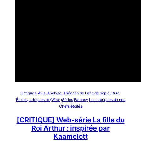
Critiques, Avis, Analyse, Théories de Fans de pop culture
Étoiles, critiques et (Web-)Séries
Fantasy
Les rubriques de nos
Chefs étoilés
[CRITIQUE] Web-série La fille du
Roi Arthur : inspirée par
Kaamelott