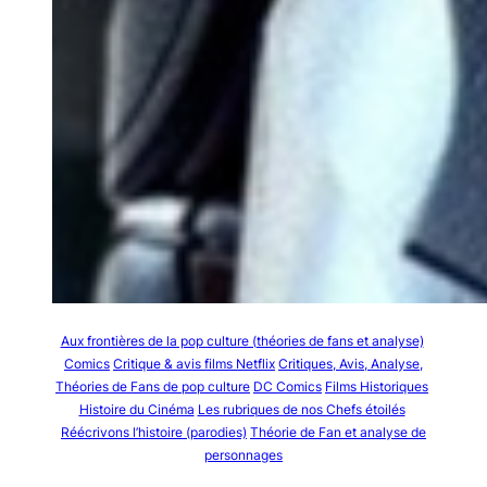
Aux frontières de la pop culture (théories de fans et analyse)
Comics
Critique & avis films Netflix
Critiques, Avis, Analyse,
Théories de Fans de pop culture
DC Comics
Films Historiques
Histoire du Cinéma
Les rubriques de nos Chefs étoilés
Réécrivons l’histoire (parodies)
Théorie de Fan et analyse de
personnages