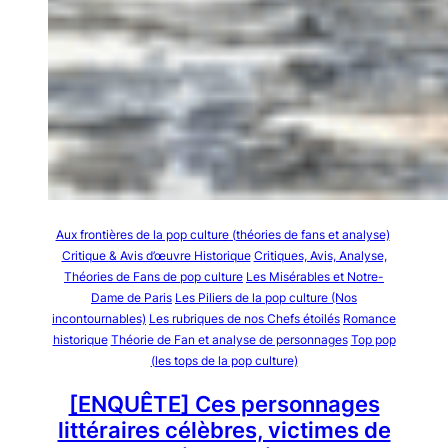
Aux frontières de la pop culture (théories de fans et analyse)
Critique & Avis d’œuvre Historique
Critiques, Avis, Analyse,
Théories de Fans de pop culture
Les Misérables et Notre-
Dame de Paris
Les Piliers de la pop culture (Nos
incontournables)
Les rubriques de nos Chefs étoilés
Romance
historique
Théorie de Fan et analyse de personnages
Top pop
(les tops de la pop culture)
[ENQUÊTE] Ces personnages
littéraires célèbres, victimes de